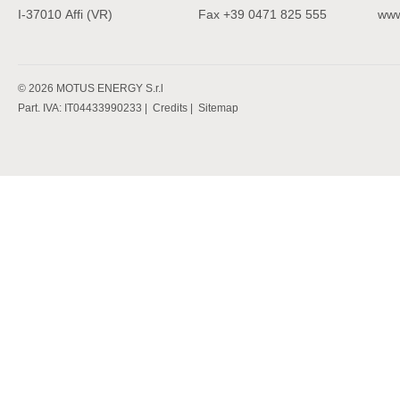
I-37010
Affi (VR)
Fax
+39 0471 825 555
www
©
2026
MOTUS ENERGY S.r.l
Part. IVA: IT04433990233 |
Credits
|
Sitemap