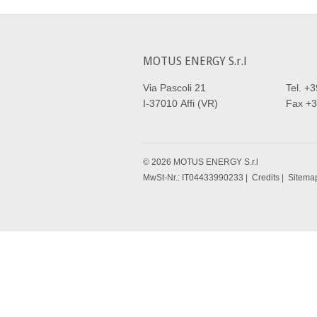
MOTUS ENERGY S.r.l
Via Pascoli 21
Tel.
+3
I-37010
Affi (VR)
Fax
+3
©
2026
MOTUS ENERGY S.r.l
MwSt-Nr.: IT04433990233 |
Credits
|
Sitema