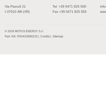
Via Pascoli 21
Tel.
+39 0471 825 500
inf
I-37010
Affi (VR)
Fax
+39 0471 825 555
www
©
2026
MOTUS ENERGY S.r.l
Part. IVA: IT04433990233 |
Credits
|
Sitemap